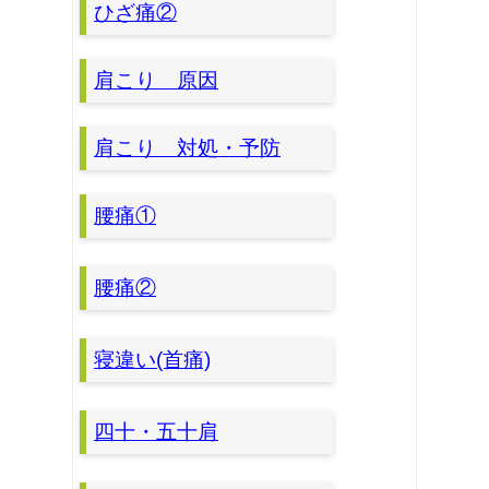
ひざ痛②
肩こり 原因
肩こり 対処・予防
腰痛①
腰痛②
寝違い(首痛)
四十・五十肩