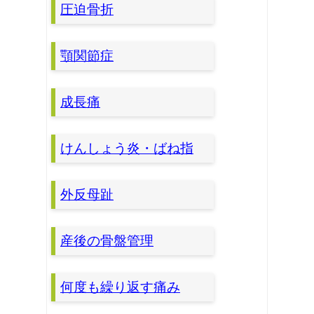
圧迫骨折
顎関節症
成長痛
けんしょう炎・ばね指
外反母趾
産後の骨盤管理
何度も繰り返す痛み