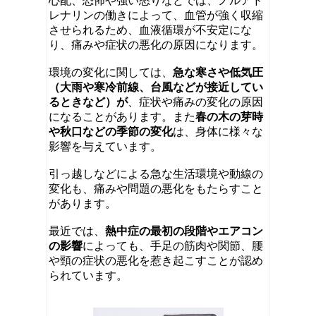
心配、恐怖や強い怒りなどでは、ノルアド
レナリンの働きによって、血管が強く収縮
させられるため、血液循環が不安定にな
り、痛みや症状の悪化の原因になります。
環境の変化に関しては、
急な寒さや低気圧
（大雨や寒冷前線、台風などが接近してい
るときなど）が
、症状や痛みの変化の原因
になることがあります。また
春の木の芽時
や秋口などの季節の変化
は、身体に様々な
影響を与えています。
引っ越しなどによる急な生活環境や動線の
変化も、痛みや問題の悪化をもたらすこと
があります。
最近では、
熱中症の最初の段階やエアコン
の影響
によっても、手足の筋肉や関節、腰
や頸の症状の悪化を惹き起こすことが認め
られています。