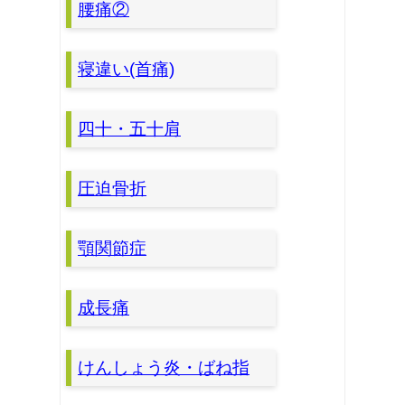
腰痛②
寝違い(首痛)
四十・五十肩
圧迫骨折
顎関節症
成長痛
けんしょう炎・ばね指