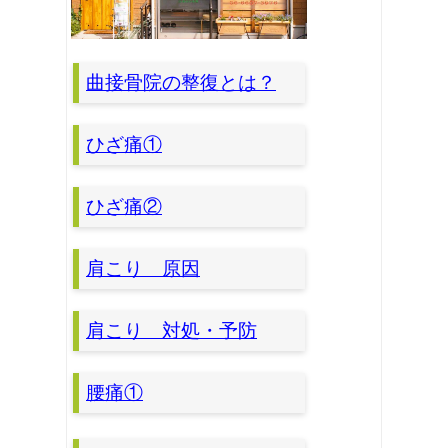
曲接骨院の整復とは？
ひざ痛①
ひざ痛②
肩こり 原因
肩こり 対処・予防
腰痛①