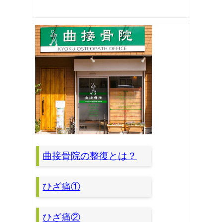
曲接骨院の整復とは？
ひざ痛①
ひざ痛②