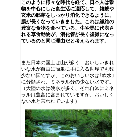
このように様々な時代を経て、日本人は穀
物を中心にした食生活に適応して、雑穀や
玄米の胚芽をしっかり消化できるように、
腸が長くなっていきました。これは繊維の
豊富な食物を食べている、牛や馬に代表さ
れる草食動物が、消化管が長く複雑になっ
ているのと同じ理由だと考えられます。
また日本の国土は山が多く、おいしいきれ
いな水が自由に簡単に手に入る世界でも数
少ない国ですが、このおいしい水は｢軟水｣
に分類され、ミネラル分の少ない水です。
（大陸の水は硬水が多く、それ自体にミネ
ラルは豊富に含まれていますが、おいしく
ない水と言われています）