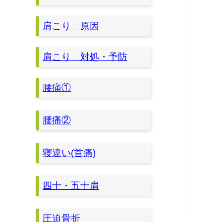
肩こり 原因
肩こり 対処・予防
腰痛①
腰痛②
寝違い(首痛)
四十・五十肩
圧迫骨折