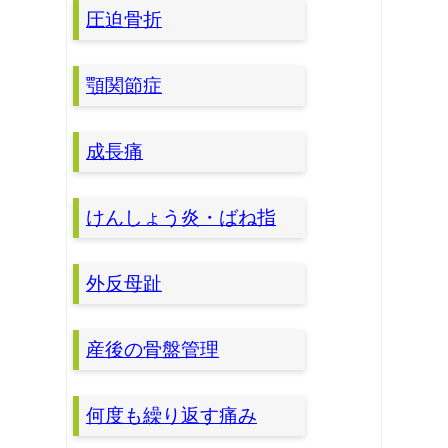
圧迫骨折
顎関節症
成長痛
けんしょう炎・ばね指
外反母趾
産後の骨盤管理
何度も繰り返す痛み