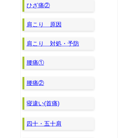
ひざ痛②
肩こり 原因
肩こり 対処・予防
腰痛①
腰痛②
寝違い(首痛)
四十・五十肩