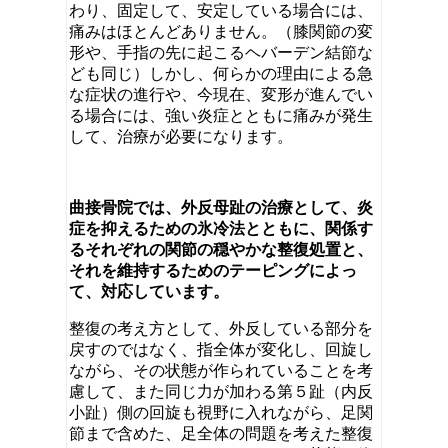
わり、固定して、安定している場合には、
痛みはほとんどありません。（膝関節の変
形や、手指の先に起こるヘバーデン結節な
ども同じ）しかし、何らかの理由による急
な症状の進行や、今現在、変形が進んでい
る場合には、強い炎症とともに痛みが発生
して、治療が必要になります。
曲接骨院では、外反母趾の治療として、炎
症を抑えるための氷冷法とともに、関係す
るそれぞれの関節の穏やかな整復処置と、
それを維持するためのテーピングによっ
て、対応しています。
整復の考え方として、外反している部分を
戻すのではなく、指全体が変化し、回旋し
ながら、その状態が作られていることを考
慮して、また同じ力が加わる第５趾（内反
小趾）側の回旋も視野に入れながら、足関
節まで含めた、足全体の問題を考えた整復