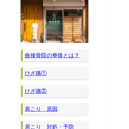
曲接骨院の整復とは？
ひざ痛①
ひざ痛②
肩こり 原因
肩こり 対処・予防