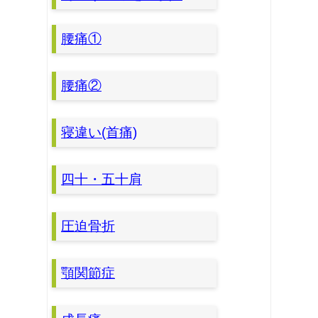
腰痛①
腰痛②
寝違い(首痛)
四十・五十肩
圧迫骨折
顎関節症