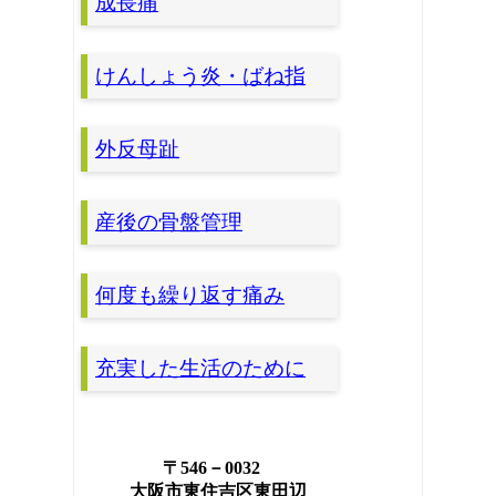
成長痛
けんしょう炎・ばね指
外反母趾
産後の骨盤管理
何度も繰り返す痛み
充実した生活のために
〒546－0032
大阪市東住吉区東田辺